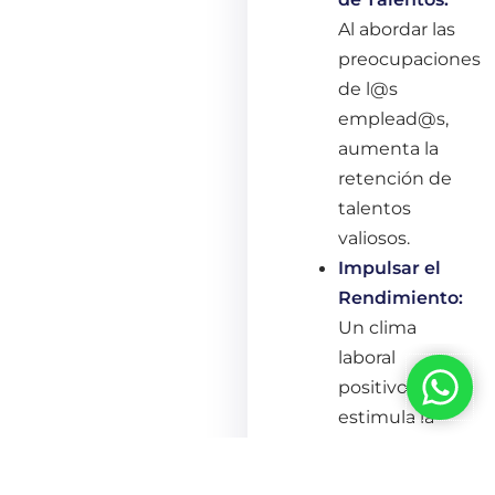
Al abordar las
preocupaciones
de l@s
emplead@s,
aumenta la
retención de
talentos
valiosos.
Impulsar el
Rendimiento:
Un clima
laboral
positivo
estimula la
motivación
y
el