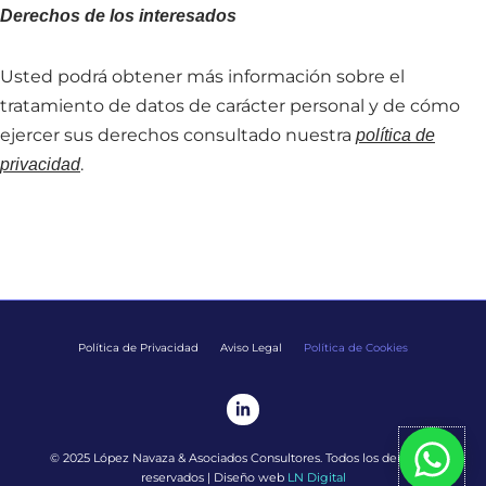
Derechos de los interesados
Usted podrá obtener más información sobre el
tratamiento de datos de carácter personal y de cómo
ejercer sus derechos consultado nuestra
política de
.
privacidad
Política de Privacidad
Aviso Legal
Política de Cookies
L
i
n
k
© 2025 López Navaza & Asociados Consultores. Todos los derechos
e
d
reservados |
Diseño web
LN Digital